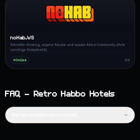
noHab.WS
Schneller Einstieg, eigene Räume und soziale Retro-Community ohne
unnötige Komplexität.
Online
0
FAQ – Retro Habbo Hotels
Was ist ein Habbo Retro Hotel?