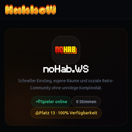
Zum Inhalt springen
noHab.WS
Schneller Einstieg, eigene Räume und soziale Retro-
Community ohne unnötige Komplexität.
0
Spieler online
0
Stimmen
Platz
13
·
100
% Verfügbarkeit