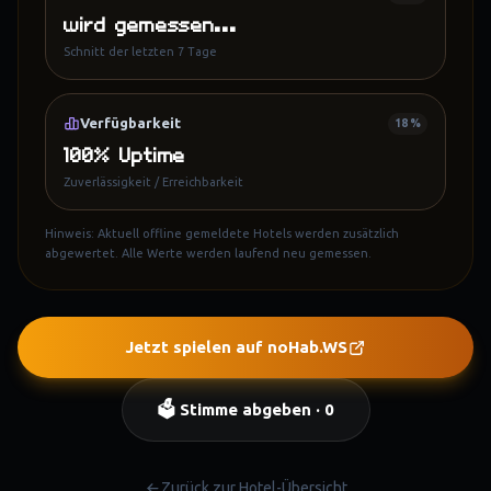
wird gemessen…
Schnitt der letzten 7 Tage
Verfügbarkeit
18 %
100% Uptime
Zuverlässigkeit / Erreichbarkeit
Hinweis: Aktuell offline gemeldete Hotels werden zusätzlich
abgewertet. Alle Werte werden laufend neu gemessen.
Jetzt spielen auf
noHab.WS
(öffnet in neuem Tab)
🗳️ Stimme abgeben ·
0
Zurück zur Hotel-Übersicht