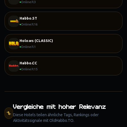
Online
3
Habbo.ST
Online
16
Holo.ws (CLASSIC)
Online
1
Habbo.CC
Online
15
Vergleiche mit hoher Relevanz
Diese Hotels teilen ähnliche Tags, Rankings oder
Aktivitätssignale mit
OldHabbo.TO
.