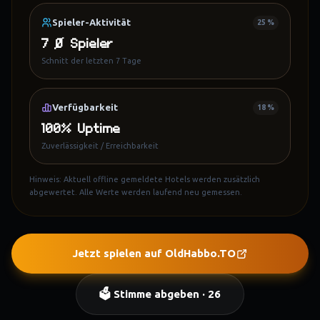
Spieler-Aktivität
25 %
7 Ø Spieler
Schnitt der letzten 7 Tage
Verfügbarkeit
18 %
100% Uptime
Zuverlässigkeit / Erreichbarkeit
Hinweis: Aktuell offline gemeldete Hotels werden zusätzlich
abgewertet. Alle Werte werden laufend neu gemessen.
Jetzt spielen auf
OldHabbo.TO
(öffnet in neuem Tab)
🗳️ Stimme abgeben ·
26