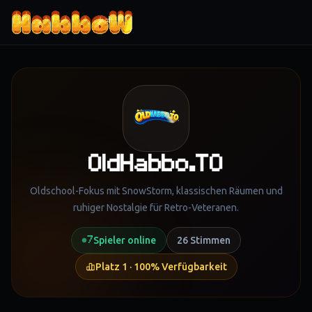
Zum Inhalt springen
OldHabbo.TO
Oldschool-Fokus mit SnowStorm, klassischen Räumen und
ruhiger Nostalgie für Retro-Veteranen.
7
Spieler online
26
Stimmen
Platz
1
·
100
% Verfügbarkeit