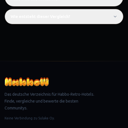
Wie entsteht dieser Vergleich?
Das deutsche Verzeichnis für Habbo-Retro-Hotels.
Finde, vergleiche und bewerte die besten
Communitys.
Keine Verbindung zu Sulake Oy.