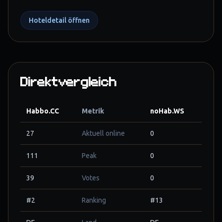
Hoteldetail öffnen
Direktvergleich
Habbo.CC
Metrik
noHab.WS
27
Aktuell online
0
111
Peak
0
39
Votes
0
#2
Ranking
#13