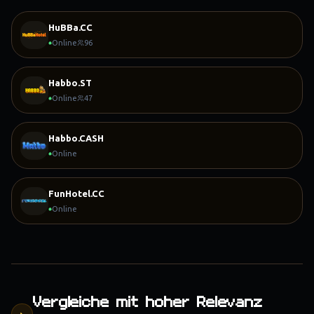
HuBBa.CC
Online
96
Habbo.ST
Online
47
Habbo.CASH
Online
FunHotel.CC
Online
Vergleiche mit hoher Relevanz