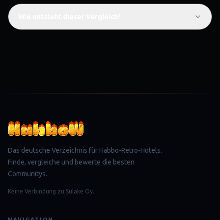
Wie entsteht dieser Vergleich?
Das deutsche Verzeichnis für Habbo-Retro-Hotels.
Finde, vergleiche und bewerte die besten
Communitys.
Keine Verbindung zu Sulake Oy.
NAVIGATION