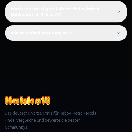
Was ist der wichtigste Unterschied zwischen
Habbo.AX und Habbo.CC?
Wie entsteht dieser Vergleich?
Das deutsche Verzeichnis für Habbo-Retro-Hotels.
Finde, vergleiche und bewerte die besten
Communitys.