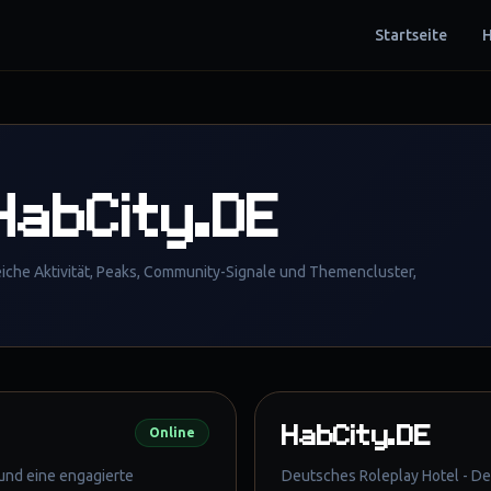
Startseite
H
HabCity.DE
eiche Aktivität, Peaks, Community-Signale und Themencluster,
HabCity.DE
Online
 und eine engagierte
Deutsches Roleplay Hotel - Dei