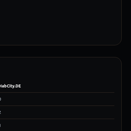
HabCity.DE
0
2
1