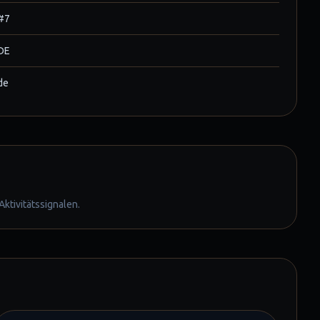
#7
DE
de
ktivitätssignalen.