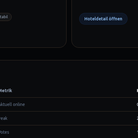
tabil
Hoteldetail öffnen
Metrik
Aktuell online
Peak
Votes