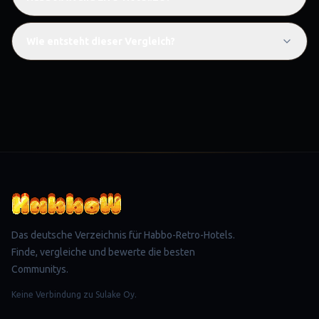
Wie entsteht dieser Vergleich?
Das deutsche Verzeichnis für Habbo-Retro-Hotels.
Finde, vergleiche und bewerte die besten
Communitys.
Keine Verbindung zu Sulake Oy.