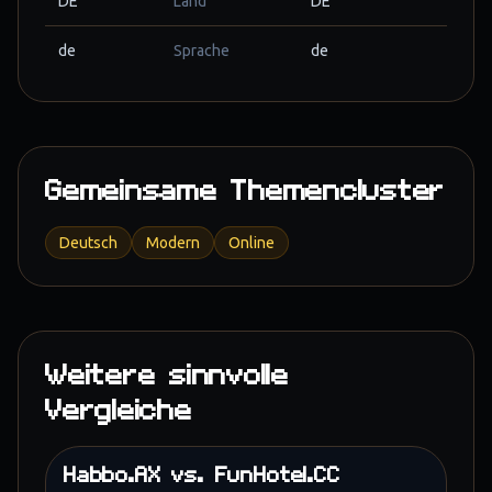
DE
Land
DE
de
Sprache
de
Gemeinsame Themencluster
Deutsch
Modern
Online
Weitere sinnvolle
Vergleiche
Habbo.AX
vs.
FunHotel.CC